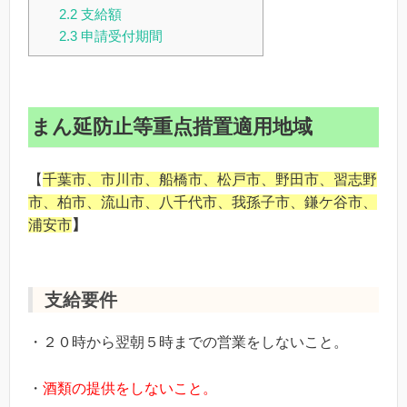
2.2
支給額
2.3
申請受付期間
まん延防止等重点措置適用地域
【
千葉市、市川市、船橋市、松戸市、野田市、習志野
市、柏市、流山市、八千代市、我孫子市、鎌ケ谷市、
浦安市
】
支給要件
・２０時から翌朝５時までの営業をしないこと。
・
酒類の提供をしないこと。