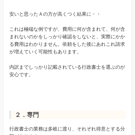
検査立会費
１０,０００円
消費税
１９,５００円
安いと思ったＡの方が高くつく結果に・・
申請手数料(警察・保健所)
４０,０００円
４０,
これは極端な例ですが、費用に何が含まれて、何が含
まれないのかをしっかり確認をしないと、実際にかか
合計
２５４,５００円
２４０,
る費用はわかりません。依頼をした後にあれこれ請求
が増えていく可能性もあります。
内訳までしっかり記載されている行政書士を選ぶのが
安心です。
２．専門
行政書士の業務は多岐に渡り、それぞれ得意とする分