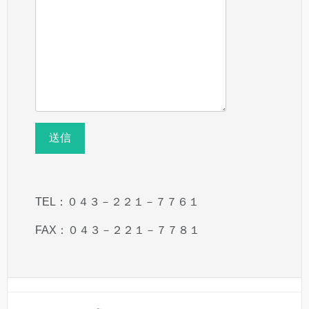
TEL：０４３－２２１－７７６１
FAX：０４３－２２１－７７８１