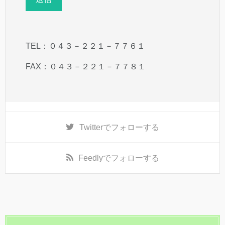
TEL：０４３－２２１－７７６１
FAX：０４３－２２１－７７８１
Twitter
でフォローする
Feedly
でフォローする