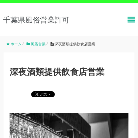
千葉県風俗営業許可
ホーム
/
風俗営業
/
深夜酒類提供飲食店営業
深夜酒類提供飲食店営業