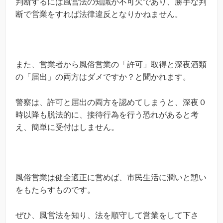
判断するには風営法の知識が不可欠であり、勝手な判
断で営業をすれば法律違反となりかねません。
また、営業者から風俗営業の「許可」取得と深夜酒類
の「届出」の両方はダメですか？と聞かれます。
警察は、許可と届出の両方を認めてしまうと、深夜０
時以降も脱法的に、接待行為を行う恐れがあると考
え、簡単に受付はしません。
風俗営業は健全適正に営めば、市民生活に潤いと憩い
をもたらすものです。
ぜひ、風営法を知り、法を順守して営業をして下さ