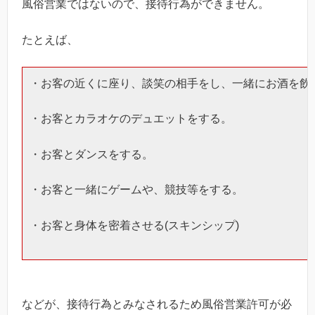
風俗営業ではないので、接待行為ができません。
たとえば、
・お客の近くに座り、談笑の相手をし、一緒にお酒を飲
・お客とカラオケのデュエットをする。
・お客とダンスをする。
・お客と一緒にゲームや、競技等をする。
・お客と身体を密着させる(スキンシップ)
などが、接待行為とみなされるため風俗営業許可が必