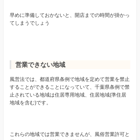
早めに準備しておかないと、開店までの時間が掛かっ
てしまうでしょう
営業できない地域
風営法では、都道府県条例で地域を定めて営業を禁止
することができることになっていて、千葉県条例で禁
止されている地域は住居専用地域、住居地域(準住居
地域を含む)です。
これらの地域では営業できませんが、風俗営業許可と