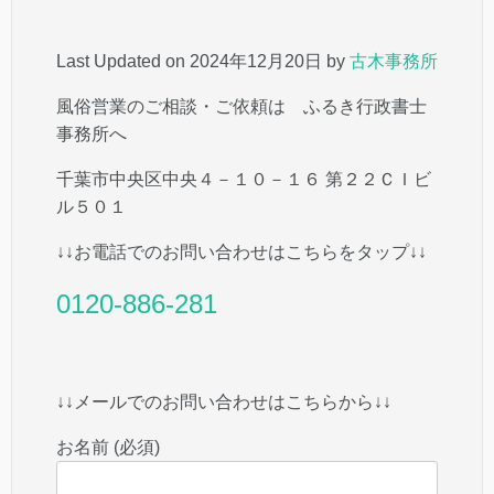
Last Updated on 2024年12月20日 by
古木事務所
風俗営業のご相談・ご依頼は ふるき行政書士
事務所へ
千葉市中央区中央４－１０－１６ 第２２ＣＩビ
ル５０１
↓↓お電話でのお問い合わせはこちらをタップ↓↓
0120-886-281
↓↓メールでのお問い合わせはこちらから↓↓
お名前 (必須)