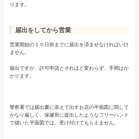
ります。
届出をしてから営業
営業開始の１０日前までに届出を済ませなければいけ
ません。
届出ですが、許可申請とそれほど変わらず、手間はか
かります。
警察署では届出書に添えて出すお店の平面図に関して
かなり厳しく、保健所に提出したようなフリーハンド
で描いた平面図では、受け付けてもらえません。