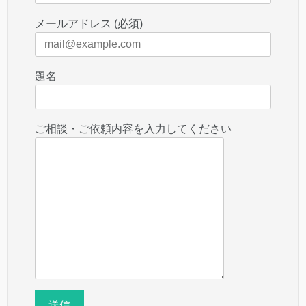
メールアドレス (必須)
題名
ご相談・ご依頼内容を入力してください