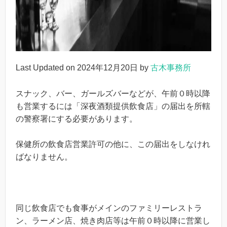
Last Updated on 2024年12月20日 by
古木事務所
スナック、バー、ガールズバーなどが、午前０時以降
も営業するには「深夜酒類提供飲食店」の届出を所轄
の警察署にする必要があります。
保健所の飲食店営業許可の他に、この届出をしなけれ
ばなりません。
同じ飲食店でも食事がメインのファミリーレストラ
ン、ラーメン店、焼き肉店等は午前０時以降に営業し