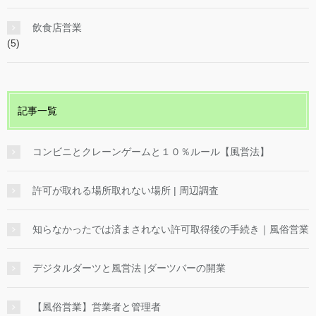
飲食店営業
(5)
記事一覧
コンビニとクレーンゲームと１０％ルール【風営法】
許可が取れる場所取れない場所 | 周辺調査
知らなかったでは済まされない許可取得後の手続き｜風俗営業
デジタルダーツと風営法 |ダーツバーの開業
【風俗営業】営業者と管理者